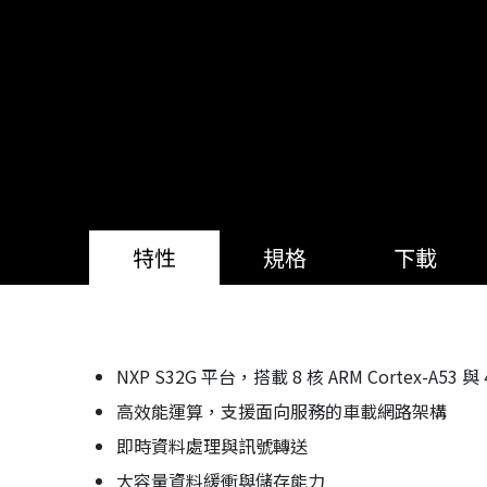
特性
規格
下載
NXP S32G 平台，搭載 8 核 ARM Cortex-A53 與
高效能運算，支援面向服務的車載網路架構
即時資料處理與訊號轉送
大容量資料緩衝與儲存能力