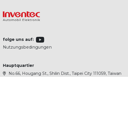
folge uns auf:
Nutzungsbedingungen
Hauptquartier
No.66, Hougang St., Shilin Dist., Taipei City 111059, Taiwan
+886 2 2881 0721
Inventec Corporation (Taoyuan)
88 Dazhi Road, Taoyuan District,Taoyuan City 330417,
Taiwan
+886 3 390 0000