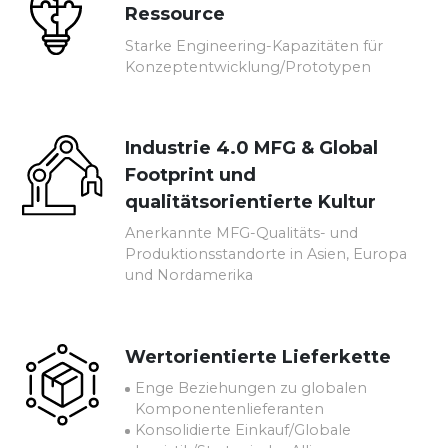
Ressource
Starke Engineering-Kapazitäten für
Konzeptentwicklung/Prototypen
Industrie 4.0 MFG & Global
Footprint und
qualitätsorientierte Kultur
Anerkannte MFG-Qualitäts- und
Produktionsstandorte in Asien, Europa
und Nordamerika
Wertorientierte Lieferkette
Enge Beziehungen zu globalen
Komponentenlieferanten
Konsolidierte Einkauf/Globale