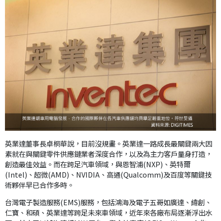
英業達董事長卓桐華說，目前沒規畫。英業達一路成長最關鍵兩大因
素就在與關鍵零件供應鏈業者深度合作，以及為主力客戶量身打造，
創造最佳效益。而在跨足汽車領域，與恩智浦(NXP)、英特爾
(Intel)、超微(AMD)、NVIDIA、高通(Qualcomm)及百度等關鍵技
術夥伴早已合作多時。
台灣電子製造服務(EMS)服務，包括鴻海及電子五哥如廣達、緯創、
仁寶、和碩、英業達等跨足未來車領域，近年來各廠布局逐漸浮出水