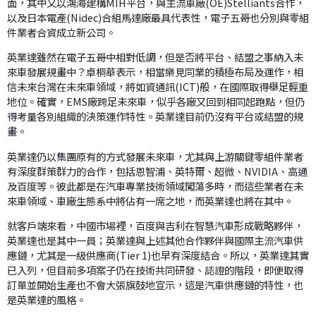
面，其中又以鴻海建構MIH平台，與主流車廠(OE)Stelliants合作，
以及日本電產(Nidec)合組馬達廠最具代表性，電子五哥也分別與零組
件業者合資成立新公司。
英業達雖然在電子五哥中相對低調，但是否將平台、結盟之事納入未
來車發展規畫中？卓桐華表示，相當樂見同業的積極布局及運作，相
信未來台灣在未來車領域，將如資通訊(ICT)般，在國際取得舉足輕重
地位。確實，EMS廠跨足未來車，似乎各廠又回到相同起跑點，但仍
得考量各別組織的決策運作特性。英業達目前仍沒有平台或結盟的規
畫。
英業達仍以集團原有的方式發展未來車，尤其與上游關鍵零組件業者
有深度群策群力的合作，包括恩智浦、英特爾、超微、NVIDIA、高通
及百度等。彼此都是在汽車專業技術領域闖蕩多時，而這些業者在未
來車領域、車廠生態系中將佔有一席之地，而英業達也將在其中。
就客戶端來看，中國市場裡，百度與吉利在智慧汽車形成戰略夥伴，
英業達也是其中一員；英業達與上述其他合作夥伴與國際主流汽車供
應鏈，尤其是一級供應商(Tier 1)也早有深度結合。所以，英業達其實
已入列，但目前多項案子仍在技術共同研發、認證的階段，即便取得
訂單並開始生產也不會大張旗鼓地宣示，這是汽車供應鏈的特性，也
是英業達的風格。