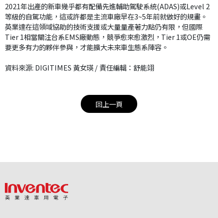
2021年出產的新車幾乎都有配備先進輔助駕駛系統(ADAS)或Level 2
等級的自駕功能，這或許都是主流車廠早在3~5年前就做好的規畫。
英業達在這領域協助的技術支援或大量量產著力點仍有限，但國際
Tier 1相當關注台系EMS廠動態，競爭愈來愈激烈，Tier 1或OE仍需
要更多有力的夥伴參與，才能擴大未來車生態系陣容。
資料來源: DIGITIMES 黃女瑛 / 責任編輯：舒能翊
回上一頁