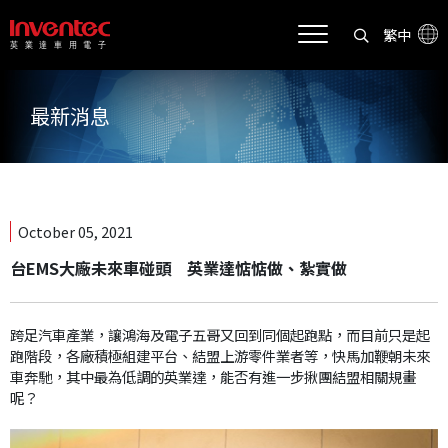
繁中
最新消息
October 05, 2021
台EMS大廠未來車碰頭 英業達惦惦做、紮實做
跨足汽車產業，讓鴻海及電子五哥又回到同個起跑點，而目前只是起
跑階段，各廠積極組建平台、結盟上游零件業者等，快馬加鞭朝未來
車奔馳，其中最為低調的英業達，能否有進一步揪團結盟相關規畫
呢？